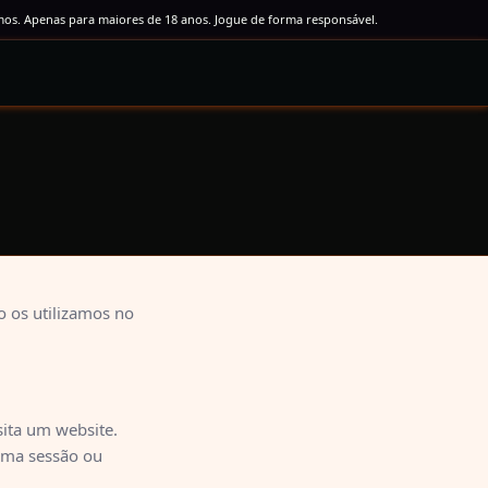
s. Apenas para maiores de 18 anos. Jogue de forma responsável.
o os utilizamos no
sita um website.
uma sessão ou