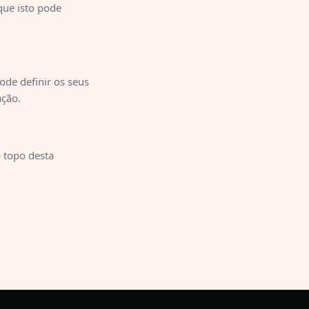
que isto pode
ode definir os seus
ação.
o topo desta