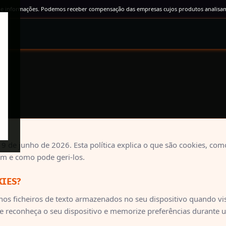
 e informações. Podemos receber compensação das empresas cujos produtos analisamo
 9 de junho de 2026. Esta política explica o que são cookies, com
m e como pode geri-los.
KIES?
os ficheiros de texto armazenados no seu dispositivo quando vi
e reconheça o seu dispositivo e memorize preferências durante 