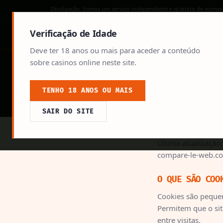
Divulgação: Somos um serviço independente e gratuito de nomes
Verificação de Idade
Deve ter 18 anos ou mais para aceder a conteúdo
sobre casinos online neste site.
Política de Cookies
TENHO 18 ANOS OU MAIS
Informação sobre cookies utilizados neste site
SAIR DO SITE
Última atualização:
compare-le-web.co
O QUE SÃO COO
Cookies são pequen
Permitem que o sit
entre visitas.