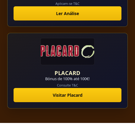
Aplicam-se T&C
Ler Análise
PLACARD
Bónus de 100% até 100€!
Consulte T&C
Visitar Placard