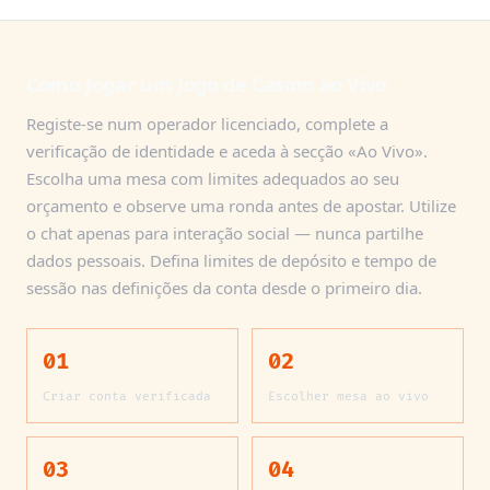
Como Jogar um Jogo de Casino ao Vivo
Registe-se num operador licenciado, complete a
verificação de identidade e aceda à secção «Ao Vivo».
Escolha uma mesa com limites adequados ao seu
orçamento e observe uma ronda antes de apostar. Utilize
o chat apenas para interação social — nunca partilhe
dados pessoais. Defina limites de depósito e tempo de
sessão nas definições da conta desde o primeiro dia.
01
02
Criar conta verificada
Escolher mesa ao vivo
03
04