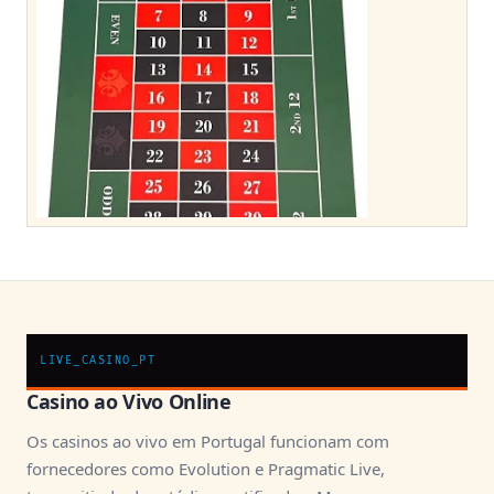
LIVE_CASINO_PT
Casino ao Vivo Online
Os casinos ao vivo em Portugal funcionam com
fornecedores como Evolution e Pragmatic Live,