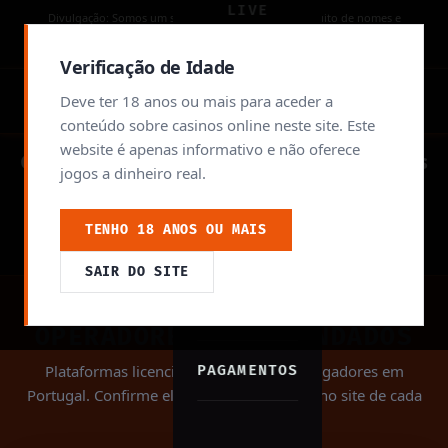
LIVE
Divulgação: Somos um serviço independente e gratuito de nomes e
informações. Podemos receber compensação das empresas cujos produtos
analisamos. Apenas para maiores de 18 anos. Jogue de forma responsável.
Verificação de Idade
GUIAS
Deve ter 18 anos ou mais para aceder a
conteúdo sobre casinos online neste site. Este
LICENÇA
website é apenas informativo e não oferece
Compare operadores de casino licenciados
jogos a dinheiro real.
em Portugal
SLOTS
Análises independentes, bónus explicados e
guias práticos para jogadores portugueses —
TENHO 18 ANOS OU MAIS
tudo num só lugar.
JOGOS
SAIR DO SITE
ROLETA
OPERADORES RECOMENDADOS
Plataformas licenciadas pela SRIJ para jogadores em
PAGAMENTOS
Portugal. Confirme elegibilidade e termos no site de cada
operador. 18+.