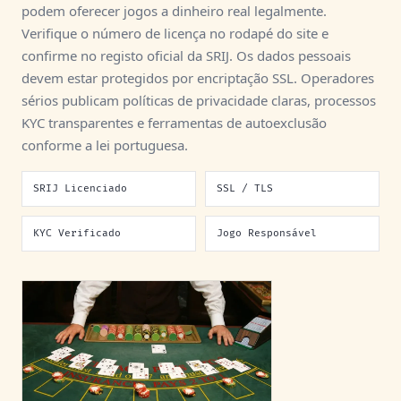
podem oferecer jogos a dinheiro real legalmente.
Verifique o número de licença no rodapé do site e
confirme no registo oficial da SRIJ. Os dados pessoais
devem estar protegidos por encriptação SSL. Operadores
sérios publicam políticas de privacidade claras, processos
KYC transparentes e ferramentas de autoexclusão
conforme a lei portuguesa.
SRIJ Licenciado
SSL / TLS
KYC Verificado
Jogo Responsável