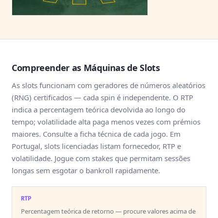
Compreender as Máquinas de Slots
As slots funcionam com geradores de números aleatórios
(RNG) certificados — cada spin é independente. O RTP
indica a percentagem teórica devolvida ao longo do
tempo; volatilidade alta paga menos vezes com prémios
maiores. Consulte a ficha técnica de cada jogo. Em
Portugal, slots licenciadas listam fornecedor, RTP e
volatilidade. Jogue com stakes que permitam sessões
longas sem esgotar o bankroll rapidamente.
RTP
Percentagem teórica de retorno — procure valores acima de